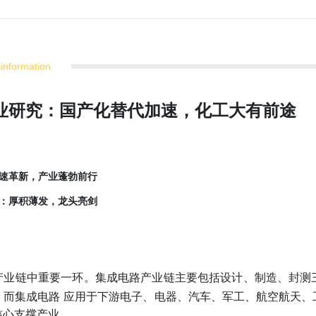
 information
业研究：国产化替代加速，化工大有前途
速革新，产业蓬勃前行
：厚积薄发，龙头亮剑
产业链中重要一环。集成电路产业链主要包括设计、制造、封测
。而集成电路
应用于下游电子、电器、汽车、军工、航空航天、
核心支撑产业。