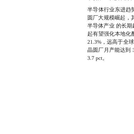
半导体行业东进趋
圆厂大规模崛起，
半导体产业 的长
起有望强化本地化配套优
21.3%，远高于全球的
晶圆厂月产能达到 31
3.7 pct。