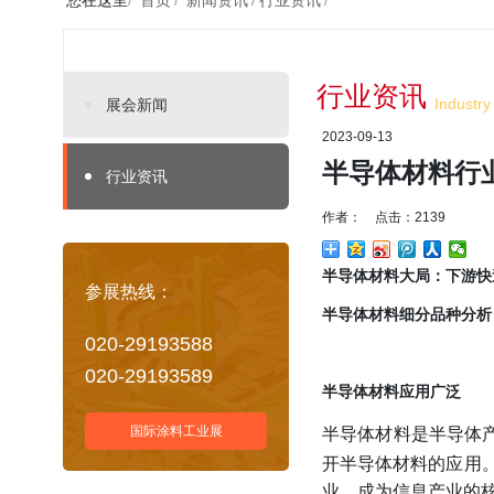
您在这里
/
首页
/
新闻资讯
/
行业资讯
/
行业资讯
Industry
展会新闻
2023-09-13
半导体材料行
行业资讯
作者： 点击：2139
半导体材料大局：下游快
参展热线：
半导体材料细分品种分析
020-29193588
020-29193589
半导体材料应用广泛
国际涂料工业展
半导体材料是半导体
开半导体材料的应用
业，成为信息产业的