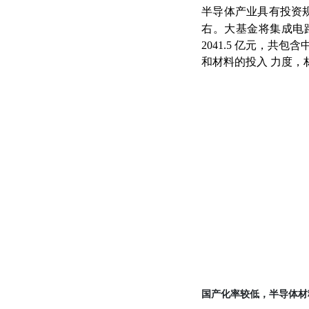
半导体产业具有投资
右。大基金将集成电路
2041.5 亿元，
和材料的投入 力度，材
国产化率较低，半导体材