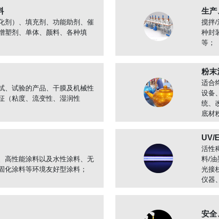
料
生产
化剂）、填充剂、功能助剂、催
搅拌/
增塑剂、单体、颜料、各种填
种封
等；
粉末
适合
试、试验的产品、干膜及机械性
设备
征（粘度、流变性、湿润性
统、
底材
UV
活性
、高性能涂料以及水性涂料、无
料/
固化涂料等环境友好型涂料；
光接
仪器
安全