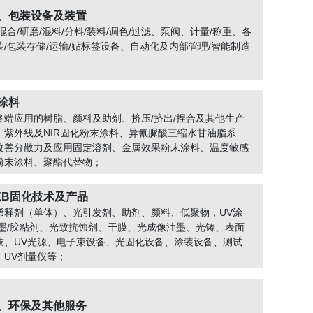
、包装设备及装置
混合/研磨/混料/分料/装料/调色/过滤、泵阀、计量/称重、各
装/包装存储/运输/贴标签设备、自动化及内部管理/智能制造
涂料
终端应用的树脂、颜料及助剂、挤压/挤出/捏合及其他生产
、紫外线及NIR固化粉末涂料、异氰脲酸三缩水甘油脂系
改善分散力及应用固定溶剂、金属效果粉末涂料、温度敏感
粉末涂料、聚酯代替物；
/EB固化技术及产品
稀释剂（单体）、光引发剂、助剂、颜料、低聚物，UV涂
油墨/胶粘剂、光致抗蚀剂、干膜、光成像油墨、光铸、表面
枝、UV光源、电子束设备、光固化设备、涂装设备、测试
、UV剂量仪等；
、环保及其他服务