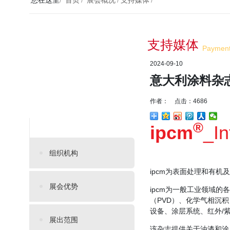
您在这里
/
首页
/
展会概况
/
支持媒体
/
支持媒体
Paymen
2024-09-10
意大利涂料杂
作者： 点击：4686
®
ipcm
_In
组织机构
ipcm为表面处理和有
展会优势
ipcm为一般工业领域
（PVD）、化学气相沉
设备、涂层系统、红外/
展出范围
该杂志提供关于油漆和涂