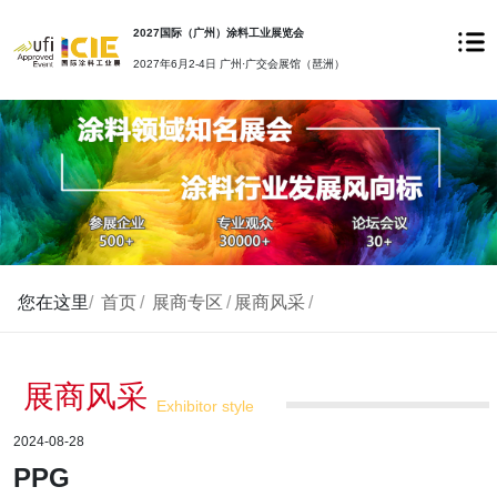
2027国际（广州）涂料工业展览会
2027年6月2-4日 广州·广交会展馆（琶洲）
您在这里
/
首页
/
展商专区
/
展商风采
/
展商风采
Exhibitor style
2024-08-28
PPG