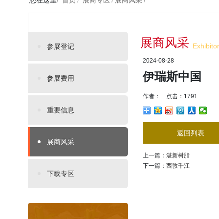
您在这里
/
首页
/
展商专区
/
展商风采
/
展商风采
Exhibito
参展登记
2024-08-28
伊瑞斯中国
参展费用
作者： 点击：1791
重要信息
返回列表
展商风采
上一篇：
湛新树脂
下一篇：
西敦千江
下载专区